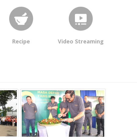
Recipe
Video Streaming
Daya Prima L
Dhuafa Gelar 