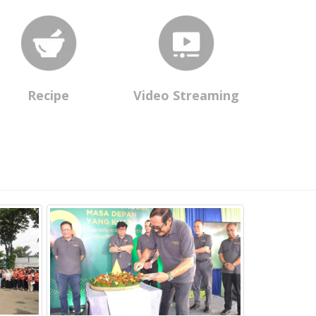
Recipe
Video Streaming
Daya Prima L
Dhuafa Gelar 