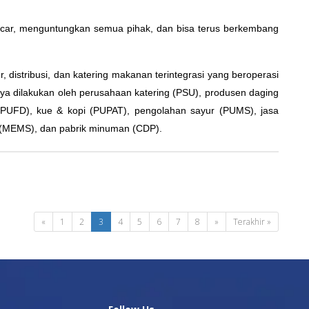
ancar, menguntungkan semua pihak, dan bisa terus berkembang
distribusi, dan katering makanan terintegrasi yang beroperasi
inya dilakukan oleh perusahaan katering (PSU), produsen daging
(PUFD), kue & kopi (PUPAT), pengolahan sayur (PUMS), jasa
 (MEMS), dan pabrik minuman (CDP).
«
1
2
3
4
5
6
7
8
»
Terakhir »