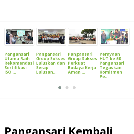
D
L
D
Pangansari
Pangansari
Pangansari
Perayaan
P
Group Sukses
Utama Raih
Group Sukses
HUT ke 50
Perkuat
Rekomendasi
Luluskan dan
Pangansari
Budaya Kerja
Sertifikasi
Serap
Tegaskan
Aman ...
ISO ...
Lulusan...
Komitmen
Pe...
Pangansari Kembali