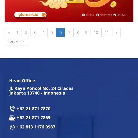
«
1
2
3
4
5
6
7
8
9
10
11
»
Terakhir »
Head Office
Jl. Raya Poncol No. 24 Ciracas
Jakarta 13740 - Indonesia
+62 21 871 7870
+62 21 871 7869
+62 813 1176 0987