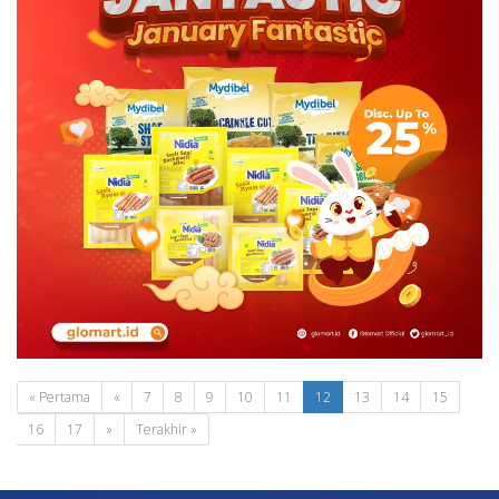
« Pertama
«
7
8
9
10
11
12
13
14
15
16
17
»
Terakhir »