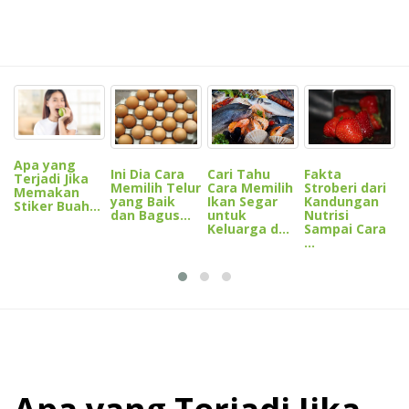
I
M
N
p
Apa yang
Ini Dia Cara
Cari Tahu
Fakta
D
Terjadi Jika
Memilih Telur
Cara Memilih
Stroberi dari
Memakan
yang Baik
Ikan Segar
Kandungan
Stiker Buah...
dan Bagus...
untuk
Nutrisi
Keluarga d...
Sampai Cara
...