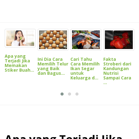
I
M
N
p
Apa yang
Ini Dia Cara
Cari Tahu
Fakta
D
Terjadi Jika
Memilih Telur
Cara Memilih
Stroberi dari
Memakan
yang Baik
Ikan Segar
Kandungan
Stiker Buah...
dan Bagus...
untuk
Nutrisi
Keluarga d...
Sampai Cara
...