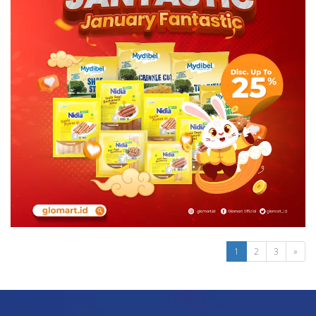
1
2
3
»