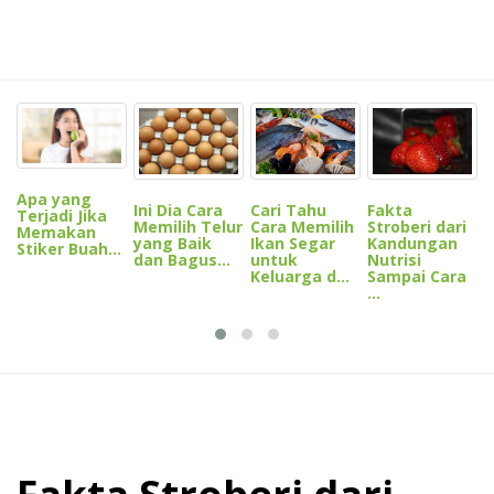
I
M
N
p
Apa yang
Ini Dia Cara
Cari Tahu
Fakta
D
Terjadi Jika
Memilih Telur
Cara Memilih
Stroberi dari
Memakan
yang Baik
Ikan Segar
Kandungan
Stiker Buah...
dan Bagus...
untuk
Nutrisi
Keluarga d...
Sampai Cara
...