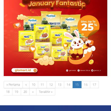
« Pertama
«
10
11
12
13
14
15
16
17
18
19
20
»
Terakhir »