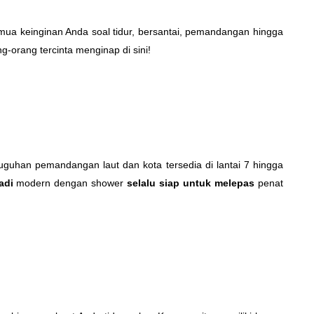
mua keinginan Anda soal tidur, bersantai, pemandangan hingga
-orang tercinta menginap di sini!
uguhan pemandangan laut dan kota tersedia di lantai 7 hingga
adi
modern dengan shower
selalu siap
untuk
me
l
ep
a
s
penat