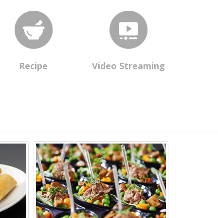
Recipe
Video Streaming
Hotel di Jog