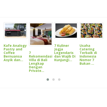
H
B
B
D
7 Kuliner
G
Kafe Analogy
Usaha
Jogja
Pastry and
Catering
Legendaris
Coffee
7
Terbaik di
dan Wajib Di
Bernuansa
Rekomendasi
Indonesia
Kunjungi...
Asyik dan...
Villa di Bali
Nomor 7
Lengkap
Bukan ...
Dengan
Private...