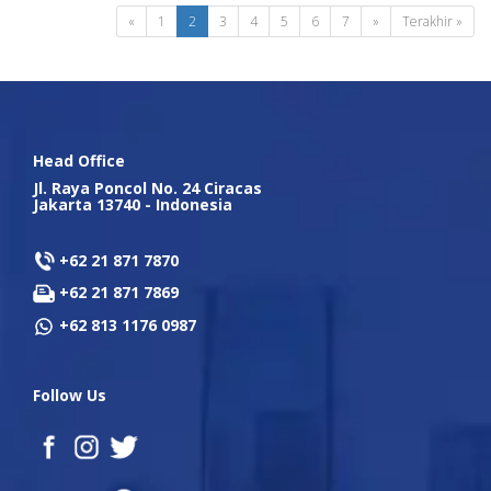
«
1
2
3
4
5
6
7
»
Terakhir »
Head Office
Jl. Raya Poncol No. 24 Ciracas
Jakarta 13740 - Indonesia
+62 21 871 7870
+62 21 871 7869
+62 813 1176 0987
Follow Us