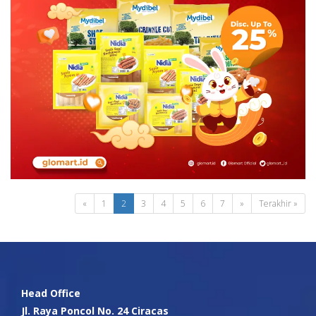
«
1
2
3
4
5
6
7
»
Terakhir »
Head Office
Jl. Raya Poncol No. 24 Ciracas