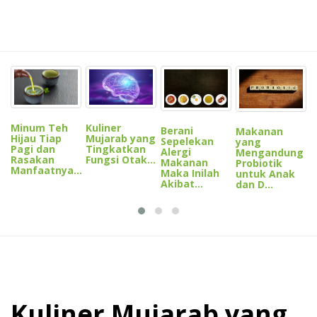
M
K
C
Minum Teh
Kuliner
Berani
Makanan
K
Hijau Tiap
Mujarab yang
Sepelekan
yang
Pagi dan
Tingkatkan
Alergi
Mengandung
Rasakan
Fungsi Otak...
Makanan
Probiotik
Manfaatnya...
Maka Inilah
untuk Anak
Akibat...
dan D...
Kuliner Mujarab yang